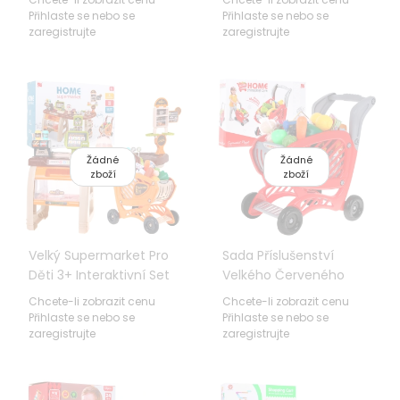
Přihlaste se nebo se
Přihlaste se nebo se
zaregistrujte
zaregistrujte
Žádné
Žádné
zboží
zboží
Velký Supermarket Pro
Sada Příslušenství
Děti 3+ Interaktivní Set
Velkého Červeného
65 El. + Pokladna +
Nákupního Košíku
Chcete-li zobrazit cenu
Chcete-li zobrazit cenu
Skener + Vozík +
Přihlaste se nebo se
Přihlaste se nebo se
Příslušenství
zaregistrujte
zaregistrujte