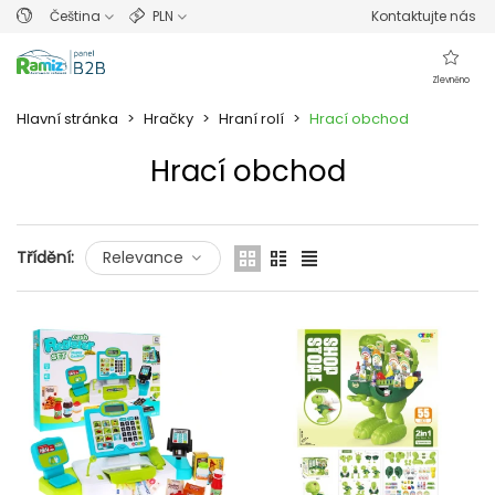
Čeština
PLN
Kontaktujte nás
Zlevněno
Hlavní stránka
>
Hračky
>
Hraní rolí
>
Hrací obchod
Hrací obchod
Přečtěte si více
Třídění:
Relevance