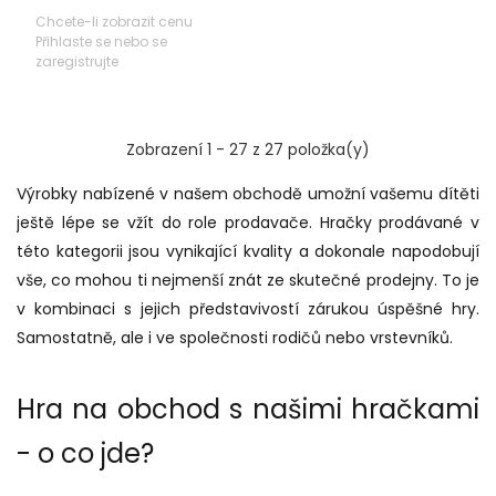
Chcete-li zobrazit cenu
Přihlaste se nebo se
zaregistrujte
Zobrazení 1 - 27 z 27 položka(y)
Výrobky nabízené v našem obchodě umožní vašemu dítěti
ještě lépe se vžít do role prodavače. Hračky prodávané v
této kategorii jsou vynikající kvality a dokonale napodobují
vše, co mohou ti nejmenší znát ze skutečné prodejny. To je
v kombinaci s jejich představivostí zárukou úspěšné hry.
Samostatně, ale i ve společnosti rodičů nebo vrstevníků.
Hra na obchod s našimi hračkami
- o co jde?