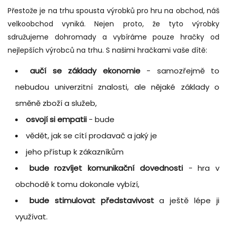
Přestože je na trhu spousta výrobků pro hru na obchod, náš
velkoobchod vyniká. Nejen proto, že tyto výrobky
sdružujeme dohromady a vybíráme pouze hračky od
nejlepších výrobců na trhu. S našimi hračkami vaše dítě:
aučí se základy ekonomie
- samozřejmě to
nebudou univerzitní znalosti, ale nějaké základy o
směně zboží a služeb,
osvojí si empatii
- bude
vědět, jak se cítí prodavač a jaký
je
jeho přístup k zákazníkům
bude rozvíjet komunikační dovednosti
- hra v
obchodě k tomu dokonale vybízí,
bude stimulovat představivost
a ještě lépe ji
využívat
.