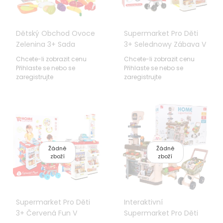
Dětský Obchod Ovoce
Supermarket Pro Děti
Zelenina 3+ Sada
3+ Selednowy Zábava V
Ovocné Zeleniny +
Obchodě 24 El. Vozík +
Chcete-li zobrazit cenu
Chcete-li zobrazit cenu
Nákupní Košík +
Zboží + Interaktivní
Přihlaste se nebo se
Přihlaste se nebo se
Pokladna + Hmotnost +
Skener
zaregistrujte
zaregistrujte
Příslušenství
Žádné
Žádné
zboží
zboží
Supermarket Pro Děti
Interaktivní
3+ Červená Fun V
Supermarket Pro Děti