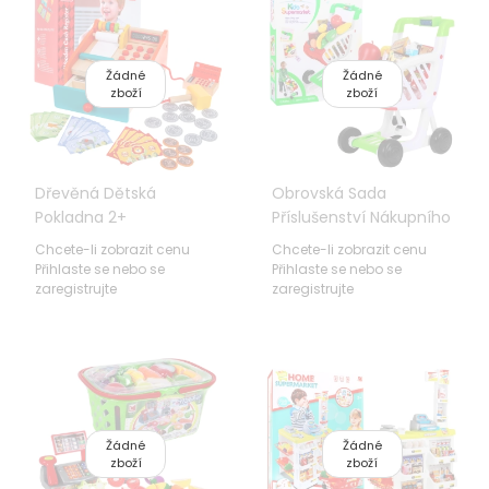
Žádné
Žádné
zboží
zboží
Dřevěná Dětská
Obrovská Sada
Pokladna 2+
Příslušenství Nákupního
Zatahovací Zásuvka +
Košíku
Chcete-li zobrazit cenu
Chcete-li zobrazit cenu
Pult + Terminál +
Přihlaste se nebo se
Přihlaste se nebo se
Čtečka + Příslušenství
zaregistrujte
zaregistrujte
Žádné
Žádné
zboží
zboží