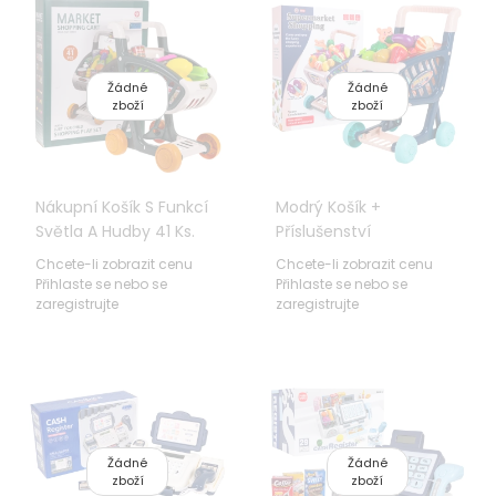
Žádné
Žádné
zboží
zboží
Nákupní Košík S Funkcí
Modrý Košík +
Světla A Hudby 41 Ks.
Příslušenství
Zelená
Chcete-li zobrazit cenu
Chcete-li zobrazit cenu
Přihlaste se nebo se
Přihlaste se nebo se
zaregistrujte
zaregistrujte
Žádné
Žádné
zboží
zboží