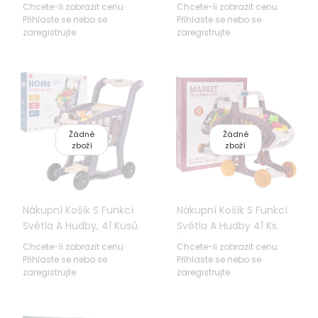
Obchodě 24 El. Vozík +
3+ Zábava V Obchodě
Chcete-li zobrazit cenu
Chcete-li zobrazit cenu
Zboží + Interaktivní
63 El. Terminál Pokladny
Přihlaste se nebo se
Přihlaste se nebo se
Skener
Vozíku + Světelné Zvuky
zaregistrujte
zaregistrujte
Žádné
Žádné
zboží
zboží
Nákupní Košík S Funkcí
Nákupní Košík S Funkcí
Světla A Hudby, 41 Kusů.
Světla A Hudby 41 Ks.
Červené
Chcete-li zobrazit cenu
Chcete-li zobrazit cenu
Přihlaste se nebo se
Přihlaste se nebo se
zaregistrujte
zaregistrujte