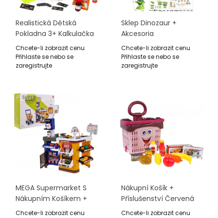
Realistická Dětská
Sklep Dinozaur +
Pokladna 3+ Kalkulačka
Akcesoria
S Dotykovým Panelem
Chcete-li zobrazit cenu
Chcete-li zobrazit cenu
+ Skener + Imitace Jídla
Přihlaste se nebo se
Přihlaste se nebo se
zaregistrujte
zaregistrujte
MEGA Supermarket S
Nákupní Košík +
Nákupním Košíkem +
Příslušenství Červená
Příslušenstvím
Chcete-li zobrazit cenu
Chcete-li zobrazit cenu