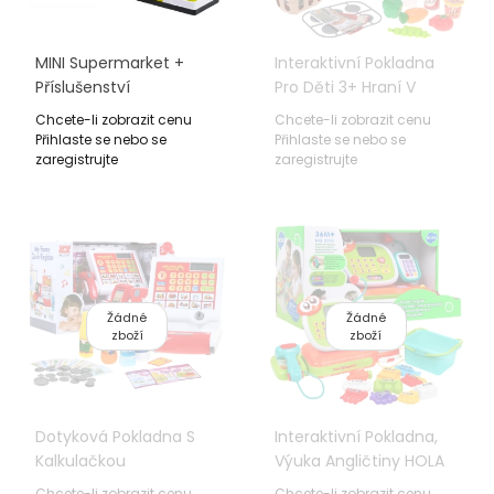
MINI Supermarket +
Interaktivní Pokladna
Příslušenství
Pro Děti 3+ Hraní V
Obchodě + Skener +
Chcete-li zobrazit cenu
Chcete-li zobrazit cenu
Kalkulačka + Mikrofon +
Přihlaste se nebo se
Přihlaste se nebo se
Hmotnost + Vozík +
zaregistrujte
zaregistrujte
Příslušenství 24 Ks.
Žádné
Žádné
zboží
zboží
Dotyková Pokladna S
Interaktivní Pokladna,
Kalkulačkou
Výuka Angličtiny HOLA
Příslušenství
TOYS
Chcete-li zobrazit cenu
Chcete-li zobrazit cenu