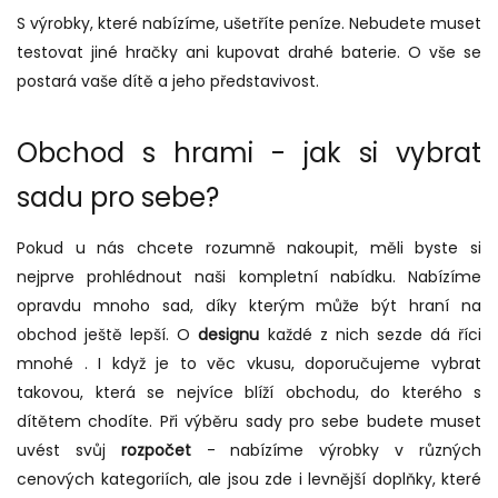
S výrobky, které nabízíme, ušetříte peníze. Nebudete muset
testovat jiné hračky ani kupovat drahé baterie. O vše se
postará vaše dítě a jeho představivost.
Obchod s hrami - jak si vybrat
sadu pro sebe?
Pokud u nás chcete rozumně nakoupit, měli byste si
nejprve prohlédnout naši kompletní nabídku. Nabízíme
opravdu mnoho sad, díky kterým může být hraní na
obchod ještě lepší. O
designu
každé z nich
se
zde dá říci
mnohé
.
I když je to věc vkusu, doporučujeme vybrat
takovou, která se nejvíce blíží obchodu, do kterého s
dítětem chodíte.
Při výběru sady pro sebe budete muset
uvést svůj
rozpočet
- nabízíme výrobky v různých
cenových kategoriích, ale jsou zde i levnější doplňky, které