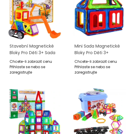
Stavební Magnetické
Mini Sada Magnetické
Bloky Pro Děti 3+ Sada
Bloky Pro Děti 3+
78 Ks. Magnetické A
Barevné Prvky 13 Ks +
Chcete-li zobrazit cenu
Chcete-li zobrazit cenu
Plastové Podložky
Šablona Struktury
Přihlaste se nebo se
Přihlaste se nebo se
Kolečkového Modulu
zaregistrujte
zaregistrujte
Ramene Rypadla