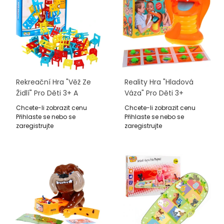
Rekreační Hra "Věž Ze
Reality Hra "Hladová
Židlí" Pro Děti 3+ A
Váza" Pro Děti 3+
Dospělé + Stavba
Rozpoznávání Tvarů +
Chcete-li zobrazit cenu
Chcete-li zobrazit cenu
Konstrukce
10 Figurek + 10 Karet +
Přihlaste se nebo se
Přihlaste se nebo se
Zavírací Ústa
zaregistrujte
zaregistrujte