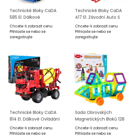
Technické Bloky CaDA
Technické Bloky CaDA
585 El. Dálkové
417 El. Závodní Auto S
Ovládání Crush Racing
Dálkovým Ovládáním
Chcete-li zobrazit cenu
Chcete-li zobrazit cenu
Auto Pro Děti 6+ Auto S
Pro Děti 6+
Přihlaste se nebo se
Přihlaste se nebo se
Katapultem
zaregistrujte
zaregistrujte
Technické Bloky CaDA
Sada Obrovských
814 El. Dálkové Ovládání
Magnetických Bloků 128
Míchačka Betonu Truck
Ks
Chcete-li zobrazit cenu
Chcete-li zobrazit cenu
2v1 Dětský Výtah 6+
Přihlaste se nebo se
Přihlaste se nebo se