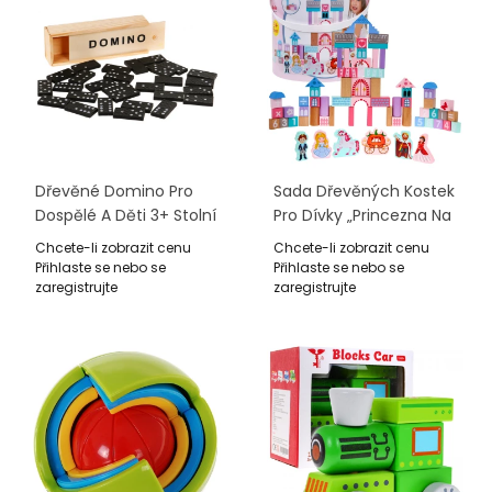
Dřevěné Domino Pro
Sada Dřevěných Kostek
Dospělé A Děti 3+ Stolní
Pro Dívky „Princezna Na
Pozorovací Hra
Zámku“ + Třídička
Chcete-li zobrazit cenu
Chcete-li zobrazit cenu
Tvarů
Přihlaste se nebo se
Přihlaste se nebo se
zaregistrujte
zaregistrujte