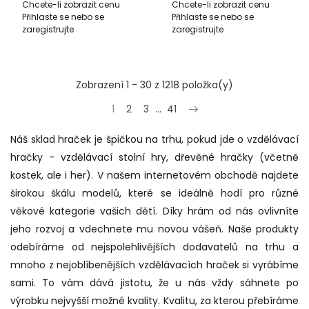
Chcete-li zobrazit cenu
Chcete-li zobrazit cenu
Vícenásobné Varianty +
Obrázky
Přihlaste se nebo se
Přihlaste se nebo se
176 El.
zaregistrujte
zaregistrujte
Zobrazení 1 - 30 z 1218 položka(y)
Další
1
2
3
…
41
Náš sklad hraček je špičkou na trhu, pokud jde o vzdělávací
hračky - vzdělávací stolní hry, dřevěné hračky (včetně
kostek, ale i her). V našem internetovém obchodě najdete
širokou škálu modelů, které se ideálně hodí pro různé
věkové kategorie vašich dětí. Díky hrám od nás ovlivníte
jeho rozvoj a vdechnete mu novou vášeň. Naše produkty
odebíráme od nejspolehlivějších dodavatelů na trhu a
mnoho z nejoblíbenějších vzdělávacích hraček si vyrábíme
sami. To vám dává jistotu, že u nás vždy sáhnete po
výrobku nejvyšší možné kvality. Kvalitu, za kterou přebíráme