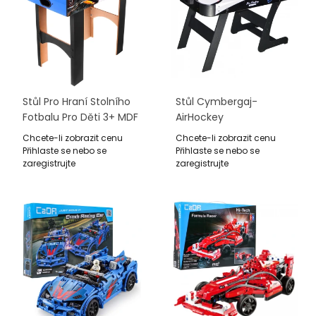
Stůl Pro Hraní Stolního
Stůl Cymbergaj-
Fotbalu Pro Děti 3+ MDF
AirHockey
+ 6 Gilli Dovednostní
122x60,5x71cm
Chcete-li zobrazit cenu
Chcete-li zobrazit cenu
Hra
Přihlaste se nebo se
Přihlaste se nebo se
zaregistrujte
zaregistrujte