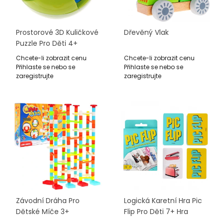
Prostorové 3D Kuličkové
Dřevěný Vlak
Puzzle Pro Děti 4+
Logická Hra
Chcete-li zobrazit cenu
Chcete-li zobrazit cenu
Přihlaste se nebo se
Přihlaste se nebo se
zaregistrujte
zaregistrujte
Závodní Dráha Pro
Logická Karetní Hra Pic
Dětské Míče 3+
Flip Pro Děti 7+ Hra
Samostavba +
Asociací + 110 Karet S