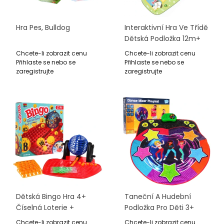
Hra Pes, Bulldog
Interaktivní Hra Ve Třídě
Dětská Podložka 12m+
Zelená Zvuky 8 Zvířat
Chcete-li zobrazit cenu
Chcete-li zobrazit cenu
Přihlaste se nebo se
Přihlaste se nebo se
zaregistrujte
zaregistrujte
Dětská Bingo Hra 4+
Taneční A Hudební
Číselná Loterie +
Podložka Pro Děti 3+
Naviják Kreslící Stroj +
Hvězdy Při Svíčkách + 2
Chcete-li zobrazit cenu
Chcete-li zobrazit cenu