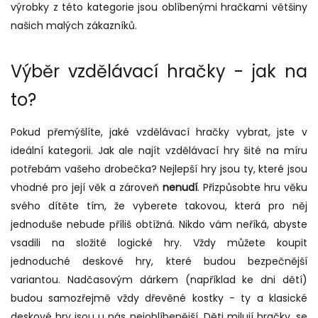
výrobky z této kategorie jsou oblíbenými hračkami většiny
našich malých zákazníků.
Výběr vzdělávací hračky - jak na
to?
Pokud přemýšlíte, jaké vzdělávací hračky vybrat, jste v
ideální kategorii. Jak ale najít vzdělávací hry šité na míru
potřebám vašeho drobečka? Nejlepší hry jsou ty, které jsou
vhodné pro její věk a zároveň
nenudí
. Přizpůsobte hru věku
svého dítěte tím, že vyberete takovou, která pro něj
jednoduše nebude příliš obtížná. Nikdo vám neříká, abyste
vsadili na složité logické hry. Vždy můžete koupit
jednoduché deskové hry, které budou bezpečnější
variantou. Nadčasovým dárkem (například ke dni dětí)
budou samozřejmě vždy dřevěné kostky - ty a klasické
deskové hry jsou u nás nejoblíbenější. Děti milují hračky, se