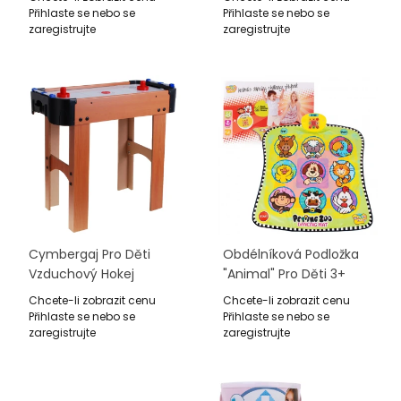
Číselné Míčky + Karty
Režimy Reality Hra
Přihlaste se nebo se
Přihlaste se nebo se
Zeton
Tanec
zaregistrujte
zaregistrujte
Cymbergaj Pro Děti
Obdélníková Podložka
Vzduchový Hokej
"Animal" Pro Děti 3+
Imitace Dřeva MDF Stůl
Balanční Hra Dlaně
Chcete-li zobrazit cenu
Chcete-li zobrazit cenu
Vzduchové Dmychadla
Nohy
Přihlaste se nebo se
Přihlaste se nebo se
Houby
zaregistrujte
zaregistrujte