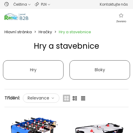
Čeština
PLN
Kontaktujte nás
Zlevněno
Hlavní stránka
>
Hračky
>
Hry a stavebnice
Hry a stavebnice
Přečtěte si více
Hry
Bloky
Třídění:
Relevance