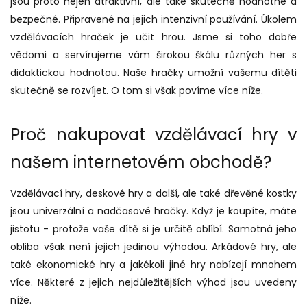
jsou proto nejen atraktivní, ale také skutečně hodnotné a
bezpečné. Připravené na jejich intenzivní používání. Úkolem
vzdělávacích hraček je učit hrou. Jsme si toho dobře
vědomi a servírujeme vám širokou škálu různých her s
didaktickou hodnotou. Naše hračky umožní vašemu dítěti
skutečně se rozvíjet. O tom si však povíme více níže.
Proč nakupovat vzdělávací hry v
našem internetovém obchodě?
Vzdělávací hry, deskové hry a další, ale také dřevěné kostky
jsou univerzální a nadčasové hračky. Když je koupíte, máte
jistotu - protože vaše dítě si je určitě oblíbí. Samotná jeho
obliba však není jejich jedinou výhodou. Arkádové hry, ale
také ekonomické hry a jakékoli jiné hry nabízejí mnohem
více. Některé z jejich nejdůležitějších výhod jsou uvedeny
níže.