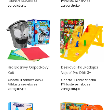
Rybiček + 4 Udice +
Rybiček + 4 Udice +
Přihlaste se nebo se
Přihlaste se nebo se
Příroda S 3 Jezírky
Příroda S 3 Jezírky
zaregistrujte
zaregistrujte
Hra Bláznivý Odpadkový
Desková Hra „Padající
Koš
Vejce“ Pro Děti 3+
Závod Ptáků + 4 Pěšci +
Chcete-li zobrazit cenu
Chcete-li zobrazit cenu
Kostky + Figurka Vejce
Přihlaste se nebo se
Přihlaste se nebo se
zaregistrujte
zaregistrujte