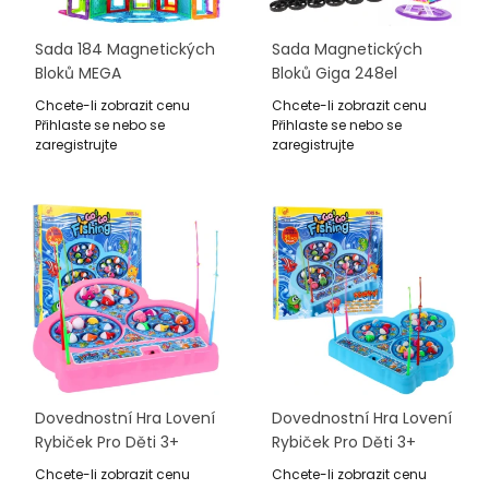
Sada 184 Magnetických
Sada Magnetických
Bloků MEGA
Bloků Giga 248el
Chcete-li zobrazit cenu
Chcete-li zobrazit cenu
Přihlaste se nebo se
Přihlaste se nebo se
zaregistrujte
zaregistrujte
Dovednostní Hra Lovení
Dovednostní Hra Lovení
Rybiček Pro Děti 3+
Rybiček Pro Děti 3+
Růžová + 21 Barevných
Rmodrá + 21 Barevných
Chcete-li zobrazit cenu
Chcete-li zobrazit cenu