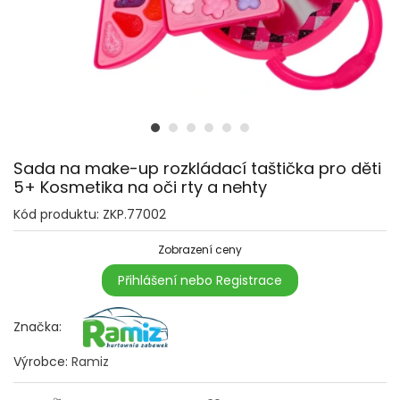
Sada na make-up rozkládací taštička pro děti
5+ Kosmetika na oči rty a nehty
Kód produktu:
ZKP.77002
Zobrazení ceny
Přihlášení nebo Registrace
Značka:
Výrobce:
Ramiz