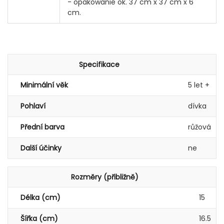
- opakowanie ok. 37 cm x 37 cm x 6
cm.
Specifikace
Minimální věk
5 let +
Pohlaví
dívka
Přední barva
růžová
Další účinky
ne
Rozměry (přibližně)
Délka (cm)
15
Šířka (cm)
16.5